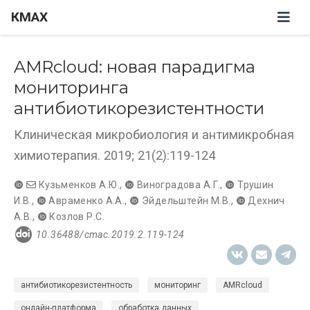
КМАХ
AMRcloud: новая парадигма
мониторинга
антибиотикорезистентности
Клиническая микробиология и антимикробная
химиотерапия. 2019; 21(2):119-124
Кузьменков А.Ю.
,
Виноградова А.Г.
,
Трушин
И.В.
,
Авраменко А.А.
,
Эйдельштейн М.В.
,
Дехнич
А.В.
,
Козлов Р.С.
10.36488/cmac.2019.2.119-124
антибиотикорезистентность
мониторинг
AMRcloud
онлайн-платформа
обработка данных