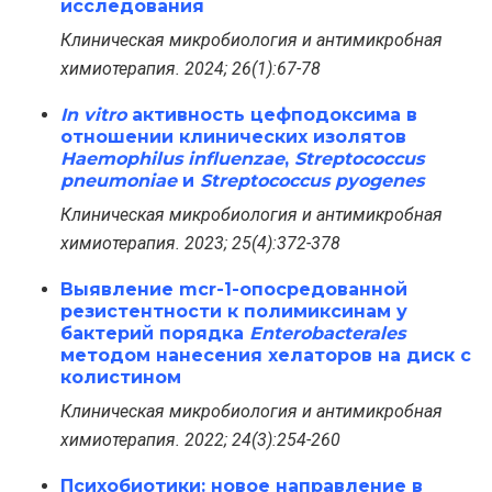
исследования
Клиническая микробиология и антимикробная
химиотерапия. 2024; 26(1):67-78
In vitro
активность цефподоксима в
отношении клинических изолятов
Haemophilus influenzae
,
Streptococcus
pneumoniae
и
Streptococcus pyogenes
Клиническая микробиология и антимикробная
химиотерапия. 2023; 25(4):372-378
Выявление mcr-1-опосредованной
резистентности к полимиксинам у
бактерий порядка
Enterobacterales
методом нанесения хелаторов на диск с
колистином
Клиническая микробиология и антимикробная
химиотерапия. 2022; 24(3):254-260
Психобиотики: новое направление в