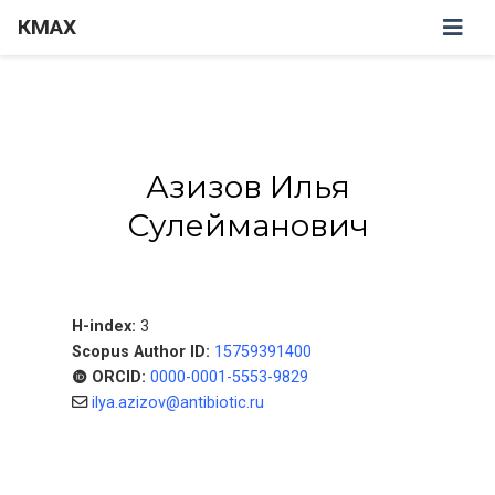
КМАХ
Азизов Илья
Сулейманович
H-index:
3
Scopus Author ID:
15759391400
ORCID:
0000-0001-5553-9829
ilya.azizov@antibiotic.ru