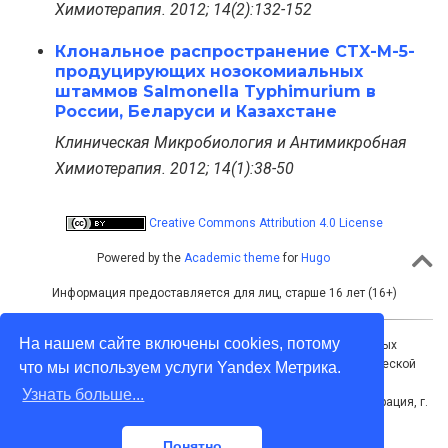
Химиотерапия. 2012; 14(2):132-152
Клональное распространение CTX-M-5-
продуцирующих нозокомиальных
штаммов Salmonella Typhimurium в
России, Беларуси и Казахстане
Клиническая Микробиология и Антимикробная
Химиотерапия. 2012; 14(1):38-50
Creative Commons Attribution 4.0 License
Powered by the
Academic theme
for
Hugo
Информация предоставляется для лиц, старше 16 лет (16+)
На нашем сайте включены cookies, потому
Учредитель: Межрегиональная ассоциация общественных
объединений «Межрегиональная ассоциация по клинической
что мы используем услуги Yandex Метрика.
микробиологии и антимикробной химиотерапии»
Узнать больше...
Адрес для корреспонденции: 214019, Российская Федерация, г.
Смоленск, а/я 5
Тел./факс: +7 (4812) 520602
Понятно