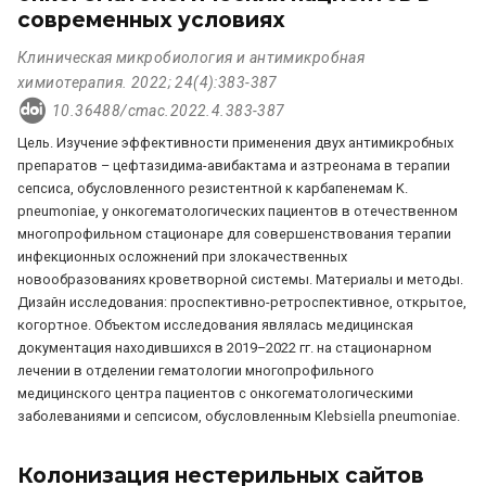
современных условиях
Клиническая микробиология и антимикробная
химиотерапия. 2022; 24(4):383-387
10.36488/cmac.2022.4.383-387
Цель. Изучение эффективности применения двух антимикробных
препаратов – цефтазидима-авибактама и азтреонама в терапии
сепсиса, обусловленного резистентной к карбапенемам K.
pneumoniae, у онкогематологических пациентов в отечественном
многопрофильном стационаре для совершенствования терапии
инфекционных осложнений при злокачественных
новообразованиях кроветворной системы. Материалы и методы.
Дизайн исследования: проспективно-ретроспективное, открытое,
когортное. Объектом исследования являлась медицинская
документация находившихся в 2019–2022 гг. на стационарном
лечении в отделении гематологии многопрофильного
медицинского центра пациентов с онкогематологическими
заболеваниями и сепсисом, обусловленным Klebsiella pneumoniae.
Колонизация нестерильных сайтов