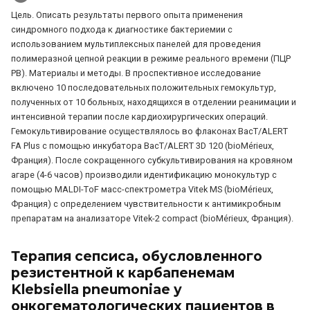
Цель. Описать результаты первого опыта применения
синдромного подхода к диагностике бактериемии с
использованием мультиплексных панелей для проведения
полимеразной цепной реакции в режиме реального времени (ПЦР
РВ). Материалы и методы. В проспективное исследование
включено 10 последовательных положительных гемокультур,
полученных от 10 больных, находящихся в отделении реанимации и
интенсивной терапии после кардиохирургических операций.
Гемокультивирование осуществлялось во флаконах BacT/ALERT
FA Plus с помощью инкубатора BacT/ALERT 3D 120 (bioMérieux,
Франция). После сокращенного субкультивирования на кровяном
агаре (4-6 часов) производили идентификацию монокультур с
помощью MALDI-TоF масс-спектрометра Vitek MS (bioMérieux,
Франция) с определением чувствительности к антимикробным
препаратам на анализаторе Vitek-2 compact (bioMérieux, Франция).
Терапия сепсиса, обусловленного
резистентной к карбапенемам
Klebsiellа pneumoniae у
онкогематологических пациентов в