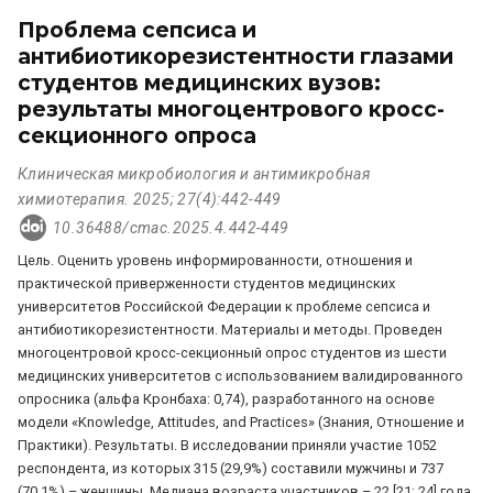
Проблема сепсиса и
антибиотикорезистентности глазами
студентов медицинских вузов:
результаты многоцентрового кросс-
секционного опроса
Клиническая микробиология и антимикробная
химиотерапия. 2025; 27(4):442-449
10.36488/cmac.2025.4.442-449
Цель. Оценить уровень информированности, отношения и
практической приверженности студентов медицинских
университетов Российской Федерации к проблеме сепсиса и
антибиотикорезистентности. Материалы и методы. Проведен
многоцентровой кросс-секционный опрос студентов из шести
медицинских университетов с использованием валидированного
опросника (альфа Кронбаха: 0,74), разработанного на основе
модели «Knowledge, Attitudes, and Practices» (Знания, Отношение и
Практики). Результаты. В исследовании приняли участие 1052
респондента, из которых 315 (29,9%) составили мужчины и 737
(70,1%) – женщины. Медиана возраста участников – 22 [21; 24] года.