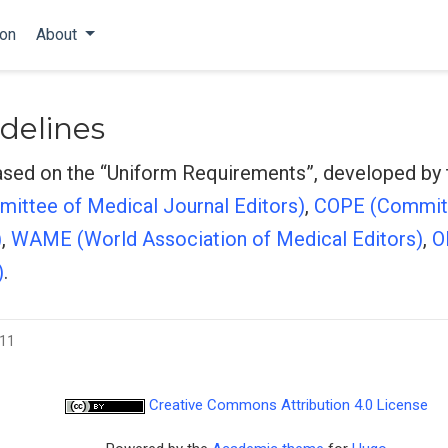
ion
About
delines
based on the “Uniform Requirements”, developed by
mittee of Medical Journal Editors)
,
COPE (Commit
)
,
WAME (World Association of Medical Editors)
,
O
)
.
-11
Creative Commons Attribution 4.0 License