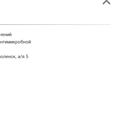
нений
антимикробной
оленск, а/я 5