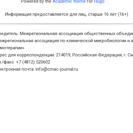
Powered by the
Academic theme
for
Hugo
Информация предоставляется для лиц, старше 16 лет (16+)
редитель: Межрегиональная ассоциация общественных объеди
ежрегиональная ассоциация по клинической микробиологии и 
миотерапии»
рес для корреспонденции: 214019, Российская Федерация, г. См
л./факс: +7 (4812) 520602
ектронная почта: info@cmac-journal.ru