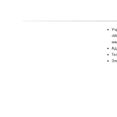
Уч
«М
хи
Ад
Те
Эл