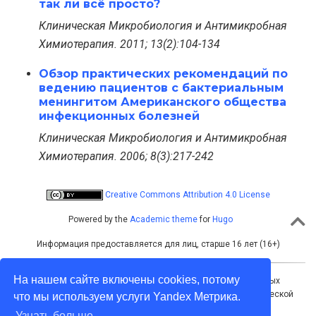
так ли всё просто?
Клиническая Микробиология и Антимикробная
Химиотерапия. 2011; 13(2):104-134
Обзор практических рекомендаций по
ведению пациентов с бактериальным
менингитом Американского общества
инфекционных болезней
Клиническая Микробиология и Антимикробная
Химиотерапия. 2006; 8(3):217-242
Creative Commons Attribution 4.0 License
Powered by the
Academic theme
for
Hugo
Информация предоставляется для лиц, старше 16 лет (16+)
На нашем сайте включены cookies, потому
Учредитель: Межрегиональная ассоциация общественных
объединений «Межрегиональная ассоциация по клинической
что мы используем услуги Yandex Метрика.
микробиологии и антимикробной химиотерапии»
Узнать больше...