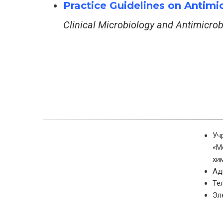
Practice Guidelines on Antimic
Clinical Microbiology and Antimicro
Уч
«М
хи
Ад
Те
Эл