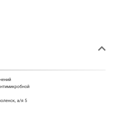
нений
антимикробной
оленск, а/я 5