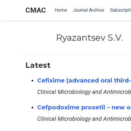
CMAC
Home
Journal Archive
Subscript
Ryazantsev S.V.
Latest
Cefixime (advanced oral third-
Clinical Microbiology and Antimicro
Cefpodoxime proxetil – new opp
Clinical Microbiology and Antimicro