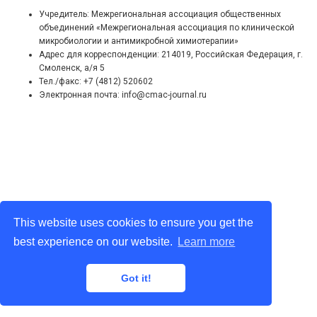
Учредитель: Межрегиональная ассоциация общественных
объединений «Межрегиональная ассоциация по клинической
микробиологии и антимикробной химиотерапии»
Адрес для корреспонденции: 214019, Российская Федерация, г.
Смоленск, а/я 5
Тел./факс: +7 (4812) 520602
Электронная почта: info@cmac-journal.ru
This website uses cookies to ensure you get the
best experience on our website.
Learn more
Got it!