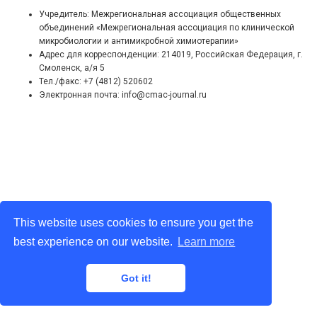
Учредитель: Межрегиональная ассоциация общественных
объединений «Межрегиональная ассоциация по клинической
микробиологии и антимикробной химиотерапии»
Адрес для корреспонденции: 214019, Российская Федерация, г.
Смоленск, а/я 5
Тел./факс: +7 (4812) 520602
Электронная почта: info@cmac-journal.ru
This website uses cookies to ensure you get the
best experience on our website.
Learn more
Got it!