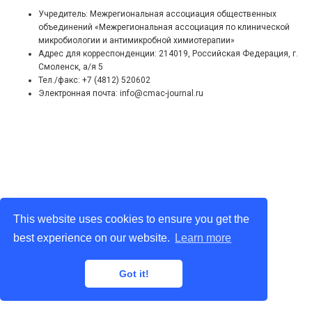
Учредитель: Межрегиональная ассоциация общественных
объединений «Межрегиональная ассоциация по клинической
микробиологии и антимикробной химиотерапии»
Адрес для корреспонденции: 214019, Российская Федерация, г.
Смоленск, а/я 5
Тел./факс: +7 (4812) 520602
Электронная почта: info@cmac-journal.ru
This website uses cookies to ensure you get the
best experience on our website.
Learn more
Got it!