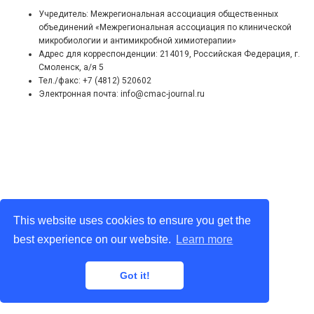
Учредитель: Межрегиональная ассоциация общественных
объединений «Межрегиональная ассоциация по клинической
микробиологии и антимикробной химиотерапии»
Адрес для корреспонденции: 214019, Российская Федерация, г.
Смоленск, а/я 5
Тел./факс: +7 (4812) 520602
Электронная почта: info@cmac-journal.ru
This website uses cookies to ensure you get the
best experience on our website.
Learn more
Got it!