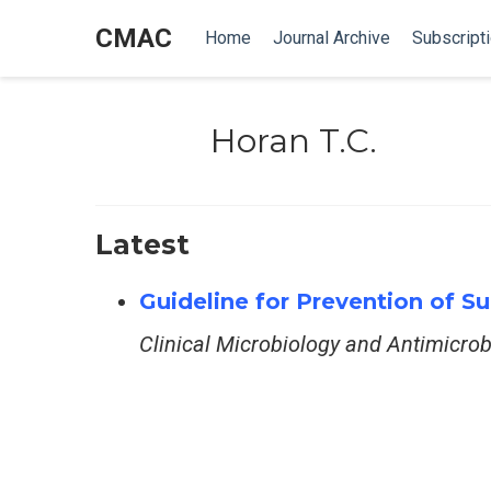
CMAC
Home
Journal Archive
Subscript
Horan T.C.
Latest
Guideline for Prevention of Sur
Clinical Microbiology and Antimicro