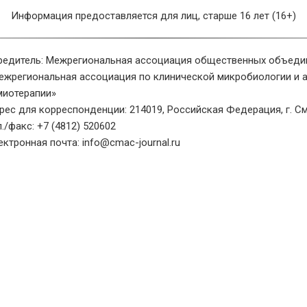
Информация предоставляется для лиц, старше 16 лет (16+)
редитель: Межрегиональная ассоциация общественных объеди
ежрегиональная ассоциация по клинической микробиологии и 
миотерапии»
рес для корреспонденции: 214019, Российская Федерация, г. См
л./факс: +7 (4812) 520602
ектронная почта: info@cmac-journal.ru