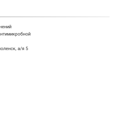
нений
антимикробной
оленск, а/я 5