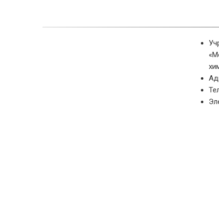
Уч
«М
хи
Ад
Те
Эл